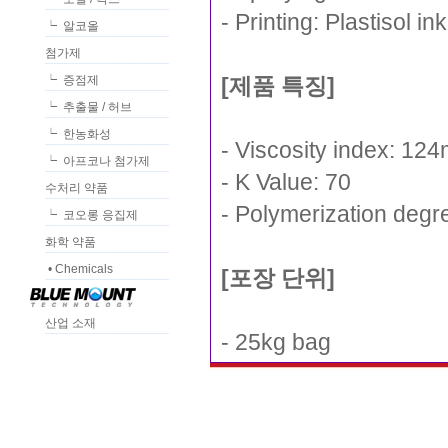
- Printing: Plastisol ink
┕ 알코올
첨가제
┕ 증점제
[제품 특징]
┕ 추출물 / 허브
┕ 한농화성
- Viscosity index: 124
┕ 아프코나 첨가제
- K Value: 70
수처리 약품
- Polymerization deg
┕ 코오롱 응집제
화학 약품
• Chemicals
[포장 단위]
산업 소재
- 25kg bag